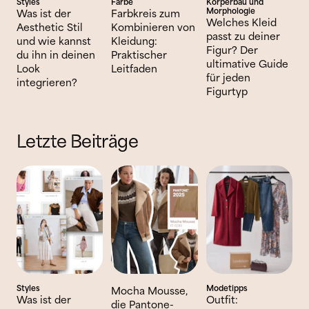
Styles
Farbe
Körperbau und
Morphologie
Was ist der
Farbkreis zum
Welches Kleid
Aesthetic Stil
Kombinieren von
passt zu deiner
und wie kannst
Kleidung:
Figur? Der
du ihn in deinen
Praktischer
ultimative Guide
Look
Leitfaden
für jeden
integrieren?
Figurtyp
Letzte Beiträge
Styles
Modetipps
Mocha Mousse,
Was ist der
Outfit:
die Pantone-