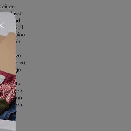
 deinen
ken lässt.
, während
ckelmodell
und so eine
ck: Auch
en und
in. Setze
r wirken zu
ser, enge
alazzo-
ni-Prints
ese lassen
eht, dann
ler wirken
e tragen,
 und
ligere