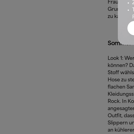
Frauen. Be
Grundsatz,
zu kaschie
Sommer-L
Look 1: We
können? Da
Stoff wähls
Hose zu st
flachen Sa
Kleidungss
Rock. In Ko
angesagten
Outfit, das
Slippern u
an kühlere