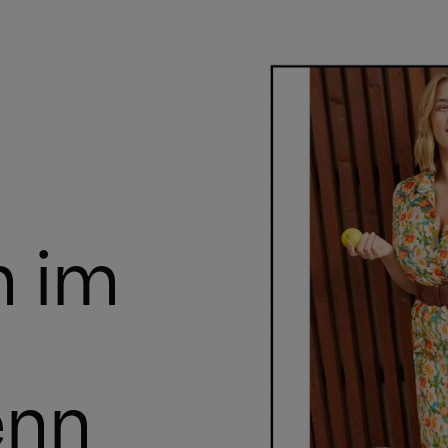
h im
enn