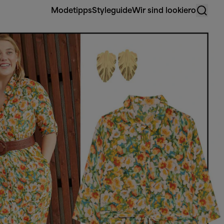
Modetipps
Styleguide
Wir sind lookiero