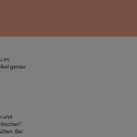
u im
ikel genau
n und
itischen”
ften. Bei