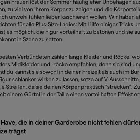
ligen Frauen löst der Sommer häufig eher Unbehagen aus,
n, zu viel von ihrem Körper zu zeigen und die Körperteil
sich unwohl fühlen lieber kaschieren wollen. Wir haben a
chten für alle Plus-Size-Ladies: Mit Hilfe einiger Tricks u
t es möglich, die Figur vorteilhaft zu betonen und sie a
onnt in Szene zu setzen.
besten Verbündeten zählen lange Kleider und Röcke, wo
ders Midikleider und -röcke empfehlen, denn sie sind un
und du kannst sie sowohl in deiner Freizeit als auch im Bü
igur schlanker wirken zu lassen, setze auf V-Ausschnitte
le Streifen, da sie deinen Körper praktisch “strecken”. Zu
it einem Gürtel in der Taille einen vorteilhaften Effekt er
Have, die in deiner Garderobe nicht fehlen dürf
ize trägst