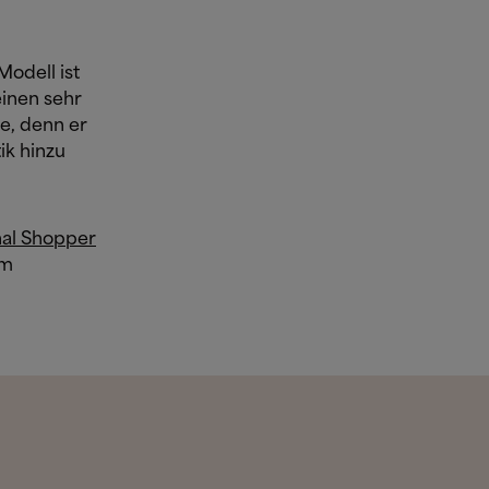
Modell ist
einen sehr
le, denn er
ik hinzu
nal Shopper
rm