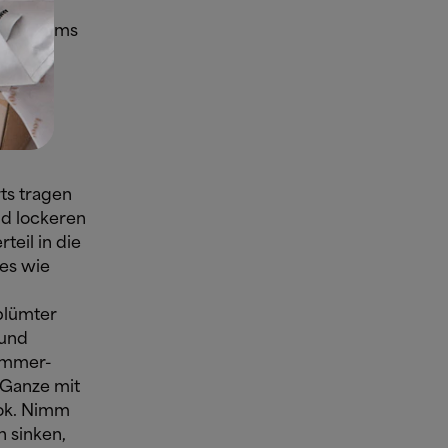
r
l des Arms
ts tragen
nd lockeren
teil in die
res wie
blümter
 und
Sommer-
s Ganze mit
ook. Nimm
 sinken,