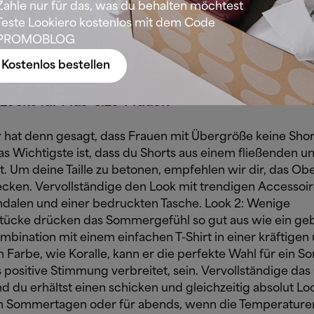
i Oberteilen gilt außerdem – genau wie bei Kleidern – de
Zahle nur für das, was du behalten möchtest
 dass 3/4-Ärmel eine gute Wahl sind, um den oberen Tei
Teste Lookiero kostenlos mit dem Code
ren.
PROMOBLOG
Kostenlos bestellen
ooks für Plus-Size-Frauen
r hat denn gesagt, dass Frauen mit Übergröße keine Shor
s Wichtigste ist, dass du Shorts aus einem fließenden u
t. Um deine Taille zu betonen, empfehlen wir dir, das Ober
ecken. Vervollständige den Look mit trendigen Accessoi
ndalen und einer bedruckten Tasche.
Look 2: Wenige
tücke drücken das Sommergefühl so gut aus wie ein ge
mbination mit einem einfachen T-Shirt in einer kräftigen
 Farbe, wie Koralle, kann er die perfekte Wahl für ein 
s positive Stimmung verbreitet, sein. Vervollständige da
nd du erhältst einen schicken und gleichzeitig absolut L
n Sommertagen oder für abends, wenn die Temperaturen