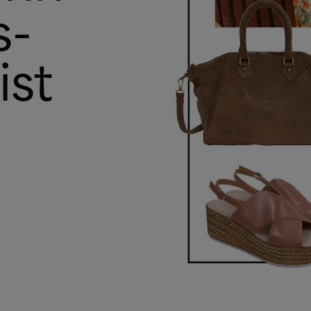
s-
ist