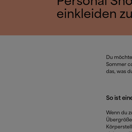
Personal Sh
einkleiden zu
Du möchtes
Sommer coo
das, was d
So ist ei
Wenn du zu
Übergröße 
Körperstel