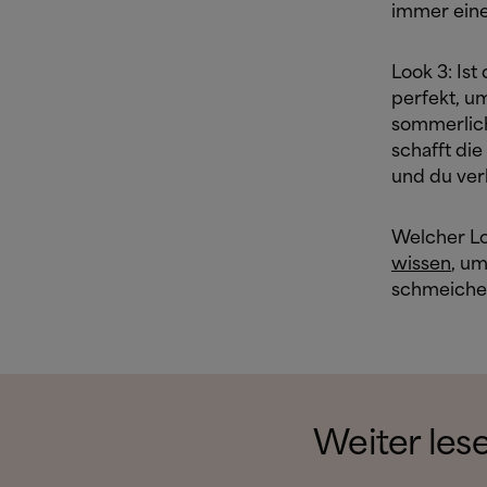
immer eine
Look 3: Is
perfekt, u
sommerliche
schafft di
und du ver
Welcher Lo
wissen
, um
schmeiche
Weiter les