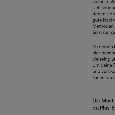
vielen mol
sich scheue
denen sie 
gute Nachri
Methoden is
Sommer gek
Zu deinen 
hier beson
vielseitig 
Um deine F
und vertika
kannst du m
Die Must-
du Plus-S