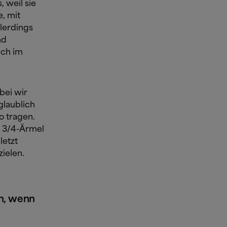
 weil sie
e, mit
llerdings
nd
uch im
bei wir
glaublich
ro tragen.
, 3/4-Ärmel
letzt
zielen.
en, wenn