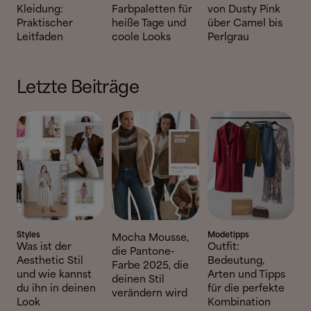
Kleidung:
Farbpaletten für
von Dusty Pink
Praktischer
heiße Tage und
über Camel bis
Leitfaden
coole Looks
Perlgrau
Letzte Beiträge
Styles
Modetipps
Mocha Mousse,
Was ist der
Outfit:
die Pantone-
Aesthetic Stil
Bedeutung,
Farbe 2025, die
und wie kannst
Arten und Tipps
deinen Stil
du ihn in deinen
für die perfekte
verändern wird
Look
Kombination