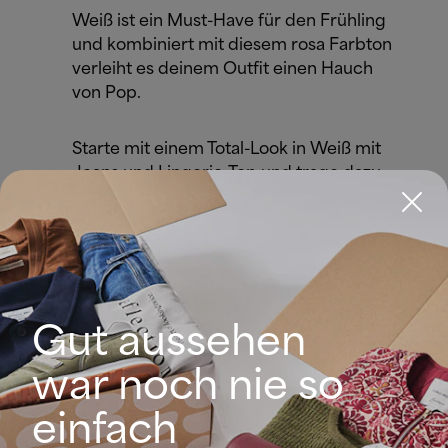
Weiß ist ein Must-Have für den Frühling
und kombiniert mit diesem rosa Farbton
verleiht es deinem Outfit einen Hauch
von Pop.
Starte mit einem Total-Look in Weiß mit
Jeans und Lingerie-Top und trage dazu
einen rosafarbenen Blazer. Der Kontrast
zwischen den Farben und den
unterschiedlichen Stilen wird einfach toll
aussehen. Vervollständige den Look mit
einer weißen Tasche und Halbschuhen.
Gut aussehen
war noch nie so
Fuchsia und Blau
Wir wetten, dass du dir nicht vorstellen
einfach
kannst, dass diese Farben tatsächlich gut