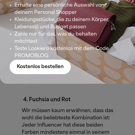
Erhalte eine persönliche Auswahl von
zusammen aussehen. Aber es ist nicht zu
deinem Personal Shopper
leugnen, dass sie ein unschlagbares Duo
Kleidungsstücke, die zu deinem Körper,
ergeben.
Lebensstil und Budget passen
Zahle nur für das, was du behalten
Für ein frühlingshaftes Outfit empfehlen
möchtest
wir dir, einen fuchsiafarbenen Midirock
Teste Lookiero kostenlos mit dem Code
aus Chiffon mit einem hellblauen
PROMOBLOG
Pullover zu tragen. Wähle die helleren
und sanfteren Blautöne, wie Babyblau,
Kostenlos bestellen
Himmel, Kobalt. Ein umwerfender Look!
Fuchsia und Rot
Wir müssen kaum erwähnen, dass das
wohl die beliebteste Kombination ist:
Jeder Influencer hat diese beiden
Farben mindestens einmal in seinem