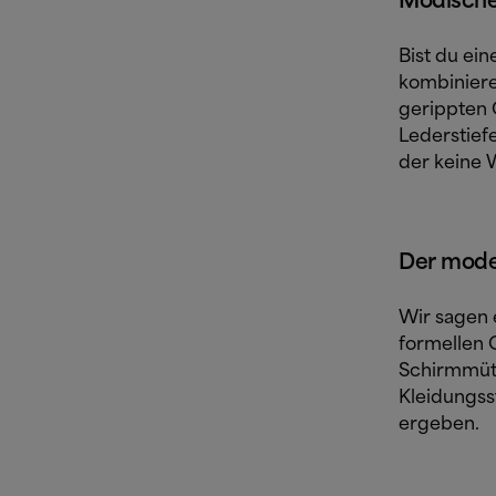
Modischer
Bist du ei
kombiniere
gerippten 
Lederstiefe
der keine 
Der moder
Wir sagen e
formellen O
Schirmmütz
Kleidungss
ergeben.