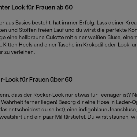
nter Look für Frauen ab 60
er aus Basics besteht, hat immer Erfolg. Lass deiner Kreat
ten und Stoffen freien Lauf und du wirst die perfekte Ko
age eine hellbraune Culotte mit einer weißen Bluse, eine
, Kitten Heels und einer Tasche im Krokodilleder-Look,
ur zu verleihen.
r-Look für Frauen über 60
enn, dass der Rocker-Look nur etwas für Teenager ist? N
Wahrheit ferner liegen! Besorg dir eine Hose in Leder-Op
das entscheidest du selbst), eine indigoblaue Jeansbluse,
eatshirt und ein paar Militärstiefel. Du wirst staunen, w