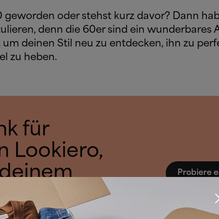
0 geworden oder stehst kurz davor? Dann hab
tulieren, denn die 60er sind ein wunderbares Al
 um deinen Stil neu zu entdecken, ihn zu perf
el zu heben.
k für
n Lookiero,
 deinem
Probiere e
opper
 lassen