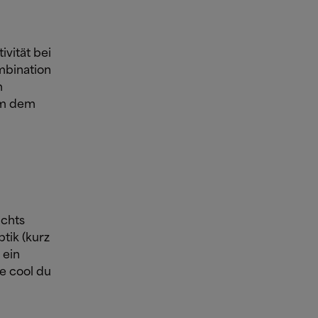
ivität bei
mbination
m
 um dem
ichts
tik (kurz
 ein
ie cool du