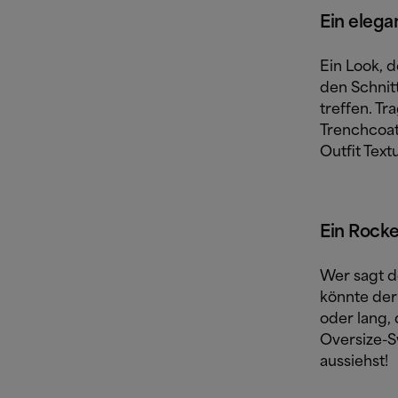
Ein elega
Ein Look, d
den Schnit
treffen. Tr
Trenchcoat
Outfit Text
Ein Rocke
Wer sagt d
könnte der 
oder lang, 
Oversize-Sw
aussiehst!