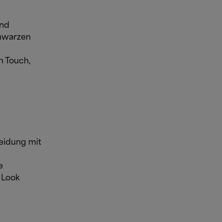
und
chwarzen
n Touch,
leidung mit
e
 Look