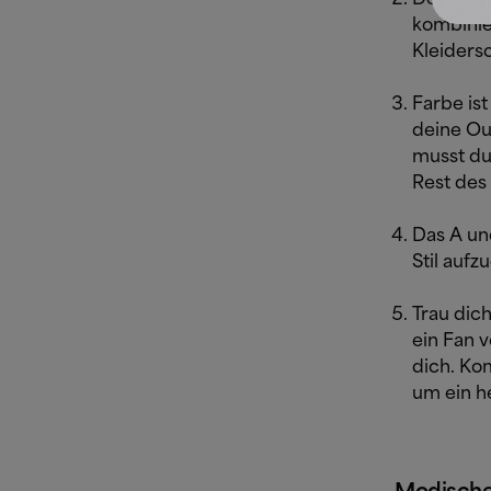
kombinie
Kleiders
Farbe ist
deine Out
musst du
Rest des 
Das A un
Stil aufz
Trau dic
ein Fan v
dich. Ko
um ein h