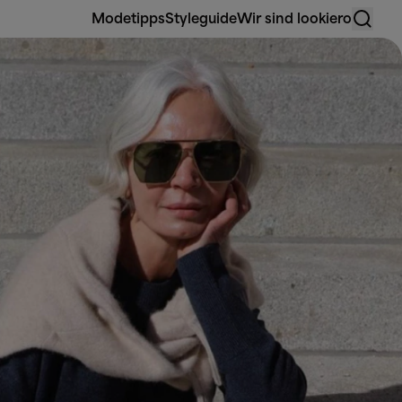
Modetipps
Styleguide
Wir sind lookiero