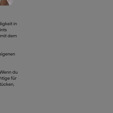
igkeit in
ints
e mit dem
 eigenen
. Wenn du
htige für
tücken,