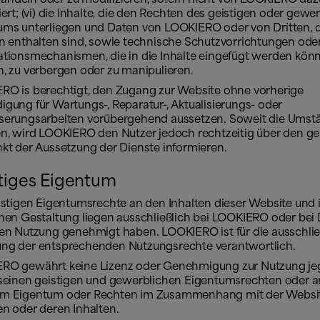
iert; (vi) die Inhalte, die den Rechten des geistigen oder gewe
ums unterliegen und Daten von LOOKIERO oder von Dritten, d
en enthalten sind, sowie technische Schutzvorrichtungen ode
ationsmechanismen, die in die Inhalte eingefügt werden könn
, zu verbergen oder zu manipulieren.
RO is berechtigt, den Zugang zur Website ohne vorherige
gung für Wartungs-, Reparatur-, Aktualisierungs- oder
serungsarbeiten vorübergehend aussetzen. Soweit die Umst
en, wird LOOKIERO den Nutzer jedoch rechtzeitig über den g
nkt der Aussetzung der Dienste informieren.
tiges Eigentum
istigen Eigentumsrechte an den Inhalten dieser Website und 
hen Gestaltung liegen ausschließlich bei LOOKIERO oder bei D
ren Nutzung genehmigt haben. LOOKIERO ist für die ausschlie
ng der entsprechenden Nutzungsrechte verantwortlich.
RO gewährt keine Lizenz oder Genehmigung zur Nutzung jeg
 seinen geistigen und gewerblichen Eigentumsrechten oder a
m Eigentum oder Rechten im Zusammenhang mit der Websit
en oder deren Inhalten.