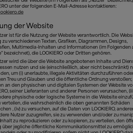
s Besucher der Website (im Folgenden als „Nutzer“ bezeichnet
RO unter der folgenden E-Mail-Adresse kontaktieren:
lookiero.de
ung der Website
zer ist für die Nutzung der Website verantwortlich. Die Websi
 zu verschiedenen Texten, Grafiken, Diagrammen, Designs,
afien, Multimedia-Inhalten und Informationen (im Folgenden 
e" bezeichnet), die LOOKIERO oder Dritten gehören.
tzer wird die über die Website angebotenen Inhalte und Dien
sen nutzen und sie (einschließlich, aber nicht beschränkt) n
en, um (i) unerlaubte, illegale Aktivitäten durchzuführen oder
en Treu und Glauben und die öffentliche Ordnung verstoßen; (
n an den physischen und digitalen Systemen der Website v
O, seiner Lieferanten und anderer Personen verursachen, (iii
ndere physische oder logische Systeme in die Website einzuf
u verteilen, die wahrscheinlich die oben genannten Schäden
chen , (iv) zu versuchen, auf die Daten von LOOKIERO, andere
dere Nutzer zuzugreifen, sie zu verwenden und/oder zu manip
 Inhalt zu reproduzieren oder zu kopieren, zu verteilen, den öf
 über jegliche öffentliche Kommunikationsmittel zu ermöglic
ndeln oder zu modifizieren, sofern nicht von LOOKIERO daz