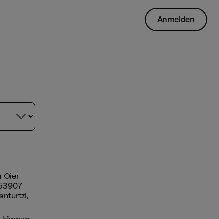
Anmelden

h Oier
953907
nturtzi,