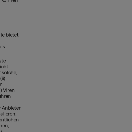
) können
te bietet
als
ste
icht
 solche,
ii)
on
) Viren
ühren
r Anbieter
ulieren;
fentlichen
hen,
u