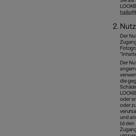
Sie al
LOOKIE
hallo@
Nutz
Der Nut
Zugang
Fotogr
"Inhalt
Der Nu
angemes
verwend
die geg
Schäde
LOOKIER
oder a
oder z
verursa
und an
(v) den
Zugang
umzuwa