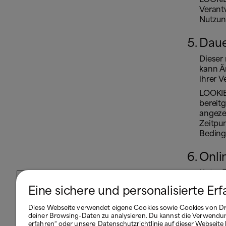
Verant
Nutzun
Daue
Dieser
kann Ä
ihrer V
LOOKIE
bereitg
angeze
Zeitpun
Beding
Onli
Unter E
folgen
Eine sichere und personalisierte Er
Europä
Portal.
Diese Webseite verwendet eigene Cookies sowie Cookies von Dr
deiner Browsing-Daten zu analysieren. Du kannst die Verwendu
erfahren“ oder unsere
Datenschutzrichtlinie auf dieser Webseite k