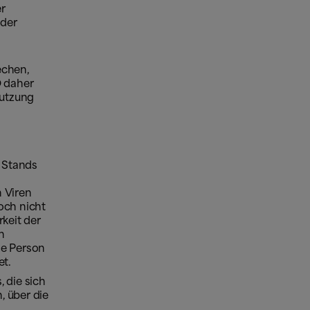
er
 der
echen,
O daher
Nutzung
 Stands
 Viren
och nicht
rkeit der
n
ne Person
et.
 die sich
, über die