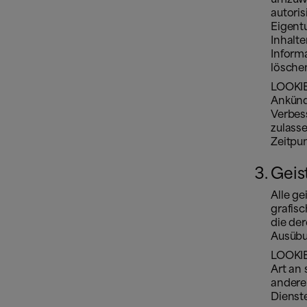
autoris
Eigent
Inhalt
Inform
löschen
LOOKIE
Ankündi
Verbes
zulass
Zeitpu
Geis
Alle ge
grafisc
die de
Ausübu
LOOKIE
Art an
andere
Dienst