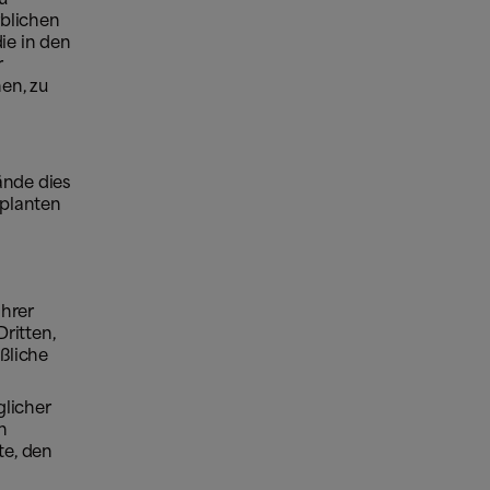
rblichen
ie in den
r
en, zu
ände dies
eplanten
ihrer
ritten,
ßliche
licher
n
e, den