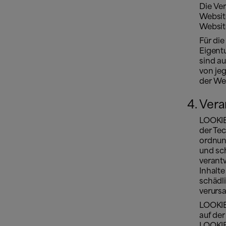
Die Ve
Website
Website
Für di
Eigentu
sind au
von jeg
der We
Vera
LOOKIE
der Te
ordnun
und sc
verantw
Inhalte
schädl
verurs
LOOKIER
auf der
LOOKIER