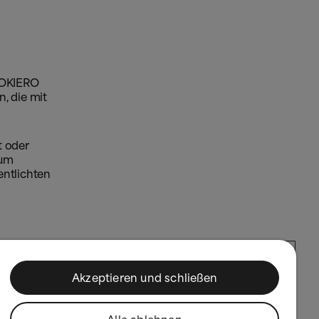
LOOKIERO
, die mit
t oder
zum
entlichten
r
tion
Akzeptieren und schließen