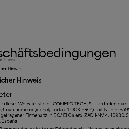
chäftsbedingungen
in Thema
icher Hinweis
eter
r dieser Website ist die LOOKIERO TECH, S.L. vertreten durc
a (Steuernummer (im Folgenden "LOOKIERO"), mit N.I.F. B-95
getragener Firmensitz in BO/ El Calero, ZADII-NV 4, 48980, Sa
, España.