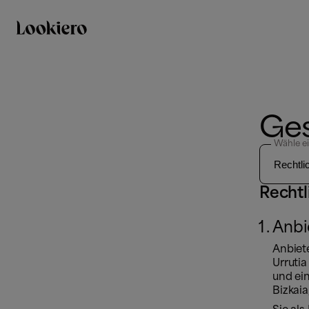
Ges
Wähle e
Rechtl
Anbi
Anbiete
Urruti
und ein
Bizkaia