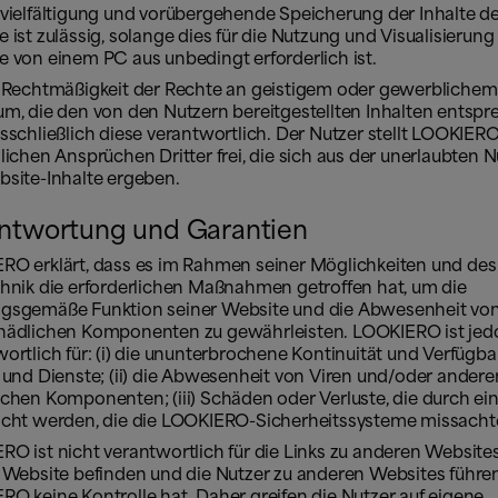
rvielfältigung und vorübergehende Speicherung der Inhalte d
 ist zulässig, solange dies für die Nutzung und Visualisierung
 von einem PC aus unbedingt erforderlich ist.
e Rechtmäßigkeit der Rechte an geistigem oder gewerblichem
m, die den von den Nutzern bereitgestellten Inhalten entspr
sschließlich diese verantwortlich. Der Nutzer stellt LOOKIER
lichen Ansprüchen Dritter frei, die sich aus der unerlaubten 
bsite-Inhalte ergeben.
ntwortung und Garantien
RO erklärt, dass es im Rahmen seiner Möglichkeiten und des
chnik die erforderlichen Maßnahmen getroffen hat, um die
gsgemäße Funktion seiner Website und die Abwesenheit von
hädlichen Komponenten zu gewährleisten. LOOKIERO ist jed
ortlich für: (i) die ununterbrochene Kontinuität und Verfügba
 und Dienste; (ii) die Abwesenheit von Viren und/oder andere
ichen Komponenten; (iii) Schäden oder Verluste, die durch ei
acht werden, die die LOOKIERO-Sicherheitssysteme missacht
O ist nicht verantwortlich für die Links zu anderen Websites,
 Website befinden und die Nutzer zu anderen Websites führen
O keine Kontrolle hat. Daher greifen die Nutzer auf eigene