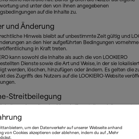
wortung und unter den von ihnen angegebenen
gsbedingungen auf die Inhalte zu.
r und Änderung
 rechtliche Hinweis bleibt auf unbestimmte Zeit gültig und 
nderungen an den hier aufgeführten Bedingungen vornehmen
eröffentlichung in Kraft treten.
RO kann sowohl die Inhalte als auch die von LOOKIERO
estellten Dienste sowie die Art und Weise, in der sie lokalisier
igt werden, löschen, hinzufügen oder ändern. Es gelten die 
kt des Zugriffs des Nutzers auf die LOOKIERO-Website veröff
ungen.
ne-Streitbeilegung
inhaltung der geltenden Vorschriften stellen wir Ihnen unter
dem Link einen Zugang zum Online-Streitbeilegungsportal de
fahrung
ischen Union zur Verfügung:
European Union Dispute Resolu
ittanbietern, um den Datenverkehr auf unserer Webseite anhand
ng von Cookies akzeptieren oder ablehnen, indem du auf „Mehr
lickst.