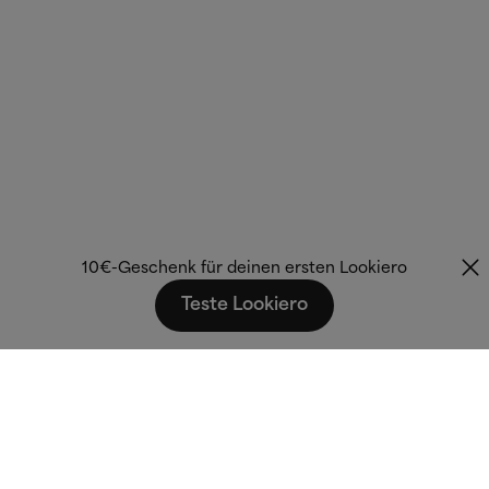
10€-Geschenk für deinen ersten Lookiero
Teste Lookiero
Fashion that fits