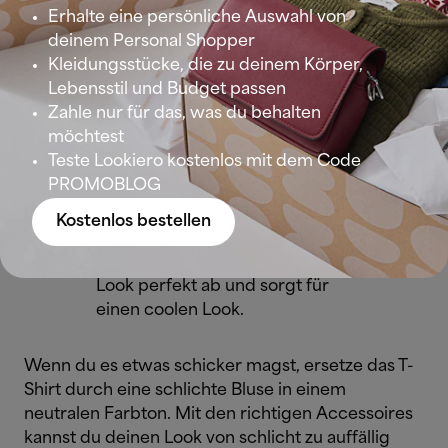
Erhalte eine persönliche Auswahl von
deinem Personal Shopper
Lässiger Tageslook mit langem
Kleidungsstücke, die zu deinem Körper,
schwarzen Jeansrock
: Wer hat
Lebensstil und Budget passen
gesagt, dass ein Rock nicht
Zahle nur für das, was du behalten
vielseitig sein kann? Dieses Modell
möchtest
passt zu fast allem! Für einen
Teste Lookiero kostenlos mit dem Code
entspannten
Streetstyle-Look
PROMOBLOG
kombiniere ihn mit einem
schlichten weißen T-Shirt und
Kostenlos bestellen
weißen Sneakers. Eine
Jeansjacke
im gleichen Farbton
rundet den
Look perfekt ab und sorgt für
einen coolen Look.
Wenn du es etwas schicker magst, ersetze das T-
Shirt durch eine schlichte Bluse in einem
neutralen Farbton. Mit den richtigen Accessoires
kannst du deinen Look von schlicht zu auffällig