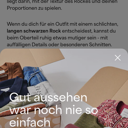
liegt darin, mit der Textur des Rockes und deinen
Proportionen zu spielen.
Wenn du dich für ein Outfit mit einem schlichten,
langen schwarzen Rock
entscheidest, kannst du
beim Oberteil ruhig etwas mutiger sein - mit
auffälligen Details oder besonderen Schnitten.
Andersherum gilt: Hat der Rock Verzierungen,
Spitze oder besondere Elemente, empfehlen
unsere Personal Shopper ein eher schlichtes
Oberteil, um den Look auszugleichen.
Schauen wir uns einige Styling-Ideen für einen
Gut aussehen
langen schwarzen Rock an und wie man ihn
perfekt kombinieren kann:
war noch nie so
einfach
Lässiges Outfit mit langem schwarzem Rock