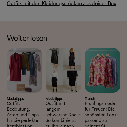
Outfits mit den Kleidungsstücken aus deiner
Box
!
Weiter lesen
Modetipps
Modetipps
Trends
Outfit:
Outfit mit
Frühlingsmode
Bedeutung,
langem
für Frauen: Die
Arten und Tipps
schwarzen Rock:
schönsten Looks
für die perfekte
So kombinierst
passend zu
Kombination
du ihn je nach
deinem Stil